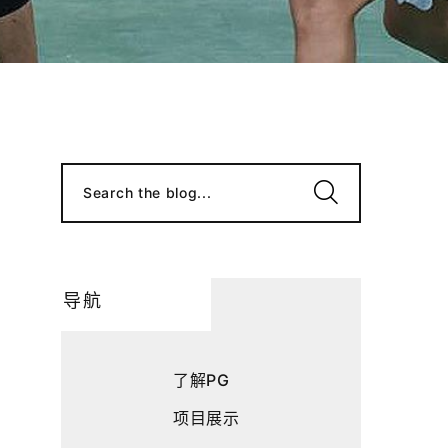
Search the blog...
导航
了解PG
项目展示