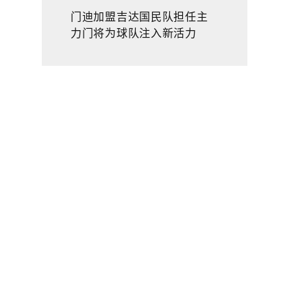
门迪加盟吉达国民队担任主
力门将为球队注入新活力