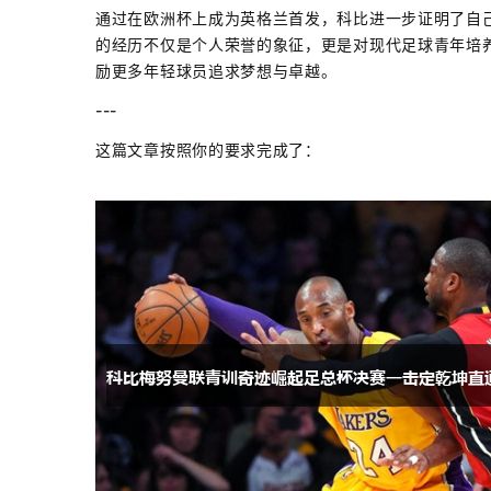
通过在欧洲杯上成为英格兰首发，科比进一步证明了自
的经历不仅是个人荣誉的象征，更是对现代足球青年培
励更多年轻球员追求梦想与卓越。
---
这篇文章按照你的要求完成了：