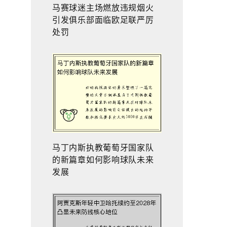
马赛球迷主场燃放违规烟火
引发俱乐部面临欧足联严厉
处罚
马丁内斯执教葡萄牙国家队
的新篇章如何影响球队未来
发展