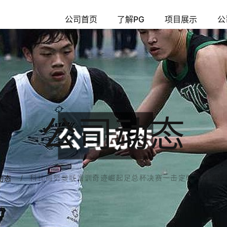
公司首页
了解PG
项目展示
公
公司动态
科比梅努曼联青训奇迹崛起足总杯决赛一击定乾坤直通欧
动态