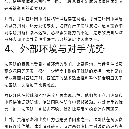
合，使得整体战术执行力下降。心理素质不足成为法国队未能突
破关键瓶颈的重要原因。
此外，球队在比赛中的情绪管理也存在问题。球员在比赛中容易
因裁判判罚、比分变化或对手动作而产生情绪波动，这直接影响
到临场判断和战术选择。心理承受能力的不足，是导致法国队欧
洲杯表现平庸并最终半决赛出局的深层次因素之一。
4、外部环境与对手优势
法国队的表现也受到外部环境的影响。比赛场地、气候条件以及
观众氛围等因素，都在一定程度上影响了球队的发挥。尤其是在
半决赛面对西班牙时，西班牙的战术适应性和整体配合明显优于
法国队，这增加了比赛难度。
西班牙队在控球和阵地进攻方面表现出色，他们善于利用边路和
中场快速调动防线，使法国队在防守中频频被动。外部对手的优
势，加上法国队自身状态不稳，使得比赛局势始终偏向西班牙。
此外，赛程紧密和比赛压力也是影响因素之一。法国队在淘汰赛
阶段连续作战，体能消耗较大，同时高强度比赛对球员心理的考