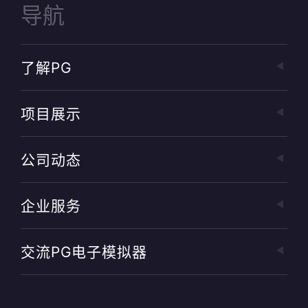
导航
了解PG
项目展示
公司动态
企业服务
交流PG电子模拟器