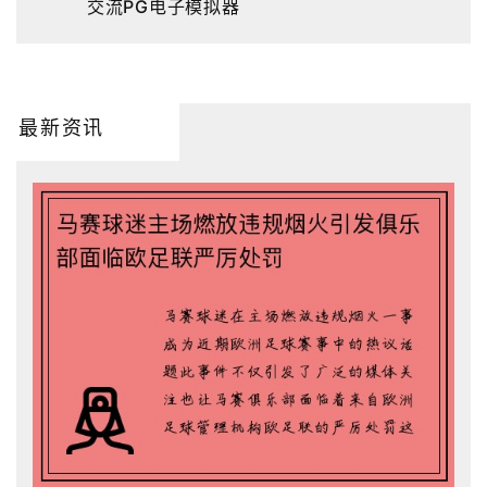
交流PG电子模拟器
最新资讯