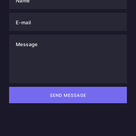
Name
E-mail
Message
SEND MESSAGE