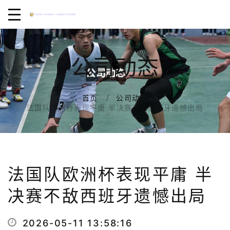
公司动态
首页
公司动态
法国队欧洲杯表现平庸 半决赛不敌西班牙遗憾出局
法国队欧洲杯表现平庸 半
决赛不敌西班牙遗憾出局
2026-05-11 13:58:16