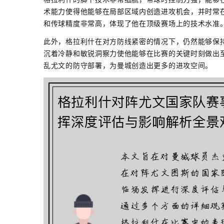
术能力使得他能够在局部区域内创造进攻机会，并时常
和传球精度非常高，体现了他在顶级赛场上的技术水准
此外，格拉利什在对方防线紧密的情况下，仍然能够保
沉着冷静和敏锐洞察力使他能够在比赛的关键时刻做出
乱尤文的防守部署，为曼城创造出更多的进攻空间。