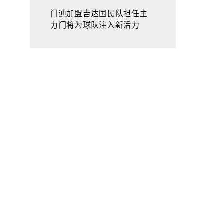
门迪加盟吉达国民队担任主
力门将为球队注入新活力