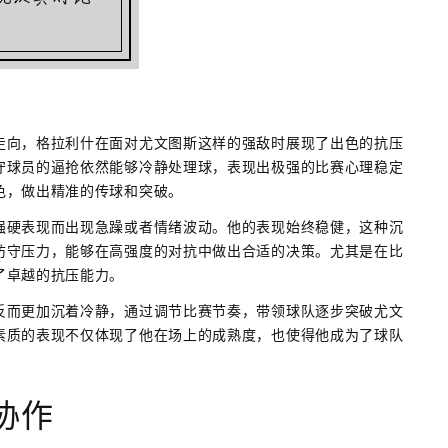
走向，格拉利什在面对尤文图斯这样的强敌时展现了出色的抗压
守球员的逼抢依然能够冷静处理球，表现出极强的比赛心理稳定
色，做出精准的传球和突破。
强硬表现而出现急躁或者情绪波动。他的表现始终稳健，这种沉
防守压力，能够在高强度的对抗中做出合适的决策。尤其是在比
了卓越的抗压能力。
反而更加沉着冷静，通过调节比赛节奏，带领球队逐步突破尤文
素质的表现不仅体现了他在场上的成熟度，也使得他成为了球队
协作