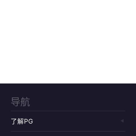
导航
了解PG