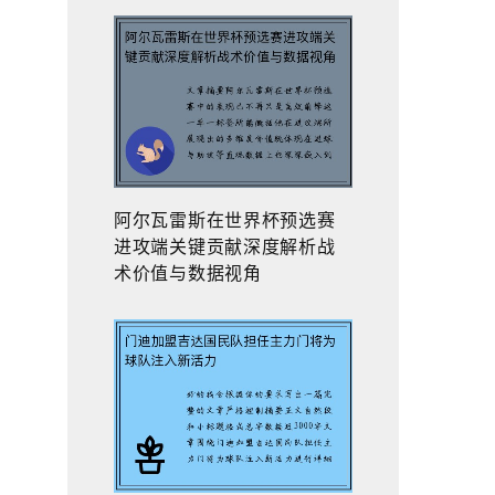
阿尔瓦雷斯在世界杯预选赛
进攻端关键贡献深度解析战
术价值与数据视角