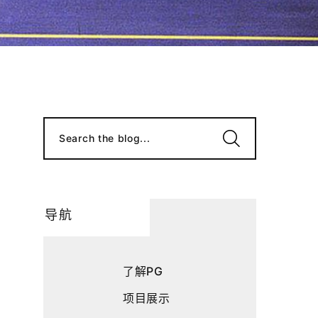
Search the blog...
导航
了解PG
项目展示