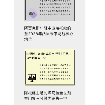
阿贾克斯年轻中卫哈托续约
至2028年凸显未来防线核心
地位
阿根廷主场对阵乌拉圭世预
赛门票三分钟内销售一空