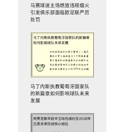
马赛球迷主场燃放违规烟火
引发俱乐部面临欧足联严厉
处罚
马丁内斯执教葡萄牙国家队
的新篇章如何影响球队未来
发展