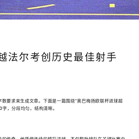
越法尔考创历史最佳射手
字数要求来生成文章。下面是一篇围绕“奥巴梅扬欧联杯进球超
00字，分段均匀，结构清晰。
己的传奇。他凭借连续的精彩进球，不仅帮助球队在关键比赛中