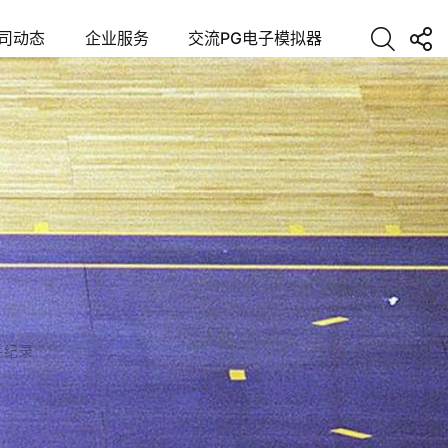
司动态
企业服务
交流PG电子模拟器
手纪录