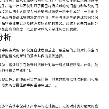
射手。这一壮举不仅彰显了奥巴梅扬卓越的射门能力和敏锐的门
本文将从四个方面深入分析奥巴梅扬这一历史性成就：一是他个
定表现与关键比赛的决定性作用；三是与法尔考的进球数据和风
巴梅扬职业生涯以及欧洲赛场影响的意义。通过对这些方面的分
到如此高的高度，以及他对球队和足球历史的贡献。
分析
杯中的连续破门不仅源自速度和反应，更重要的是他对门前空间
他都能精准判断球的落点并做出最优选择。
威胁，这让对手在防守时很难针对单一弱点进行限制。此外，他
间抓住机会完成射门。
表现出色。即便面对世界级门将，他依然能够以精准的射门和高
、成为历史最佳射手的重要原因之一。
在多个赛季中保持了高水平的进球输出，无论对阵实力强大的豪