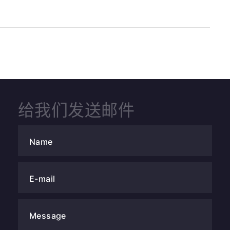
给我们发送邮件
Name
E-mail
Message