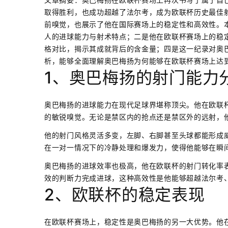
取得胜利，也成功超越了法尔考，成为欧联杯历史最佳
前嗅觉，也展示了他在国际赛场上的稳定性和高效性。
人的进球能力与射术特点；二是他在欧联杯赛场上的稳
格对比，揭示其成就背后的含金量；四是这一纪录对奥
析，能够全面理解奥巴梅扬为何能够在欧联杯赛场上达
1、奥巴梅扬的射门能力
奥巴梅扬的进球能力在现代足球界堪称顶尖。他在欧联
的敏锐嗅觉。无论是禁区内的抢点还是禁区外的远射，
他的射门风格灵活多变，左脚、右脚甚至头球都能形成
在一对一情况下的冷静处理和爆发力，使得他能够在瞬
奥巴梅扬的进球效率也极高，他在欧联杯的射门转化率
效的判断力完成进球，这种高效性是他能够超越法尔考
2、欧联杯的稳定表现
在欧联杯赛场上，稳定性是奥巴梅扬的另一大优势。他