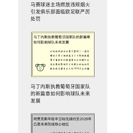
马赛球迷主场燃放违规烟火
引发俱乐部面临欧足联严厉
处罚
马丁内斯执教葡萄牙国家队
的新篇章如何影响球队未来
发展