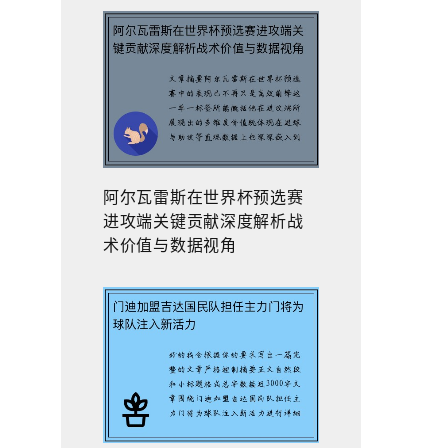
阿尔瓦雷斯在世界杯预选赛
进攻端关键贡献深度解析战
术价值与数据视角