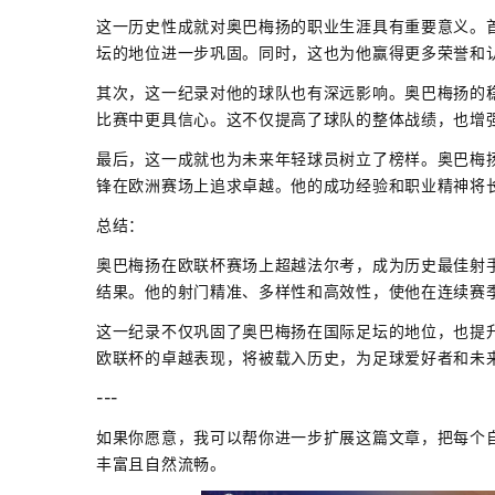
这一历史性成就对奥巴梅扬的职业生涯具有重要意义。
坛的地位进一步巩固。同时，这也为他赢得更多荣誉和
其次，这一纪录对他的球队也有深远影响。奥巴梅扬的
比赛中更具信心。这不仅提高了球队的整体战绩，也增
最后，这一成就也为未来年轻球员树立了榜样。奥巴梅
锋在欧洲赛场上追求卓越。他的成功经验和职业精神将
总结：
奥巴梅扬在欧联杯赛场上超越法尔考，成为历史最佳射
结果。他的射门精准、多样性和高效性，使他在连续赛
这一纪录不仅巩固了奥巴梅扬在国际足坛的地位，也提
欧联杯的卓越表现，将被载入历史，为足球爱好者和未
---
如果你愿意，我可以帮你进一步扩展这篇文章，把每个自然
丰富且自然流畅。