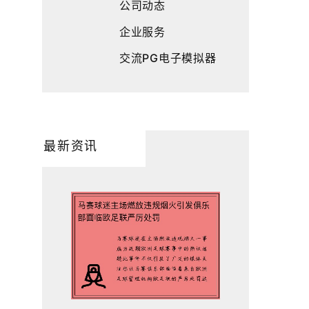
公司动态
企业服务
交流PG电子模拟器
最新资讯