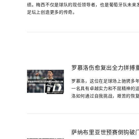
绩。梅西不仅是球队的现任领导者，也是葡萄牙队未来
足坛上创造更多的传奇。
罗慕洛伤愈复出全力拼搏
罗慕洛，这位在足球场上驰骋多
一名具有卓越实力和不屈精神的
洛如何通过自我挑战，艰苦的恢复训
萨纳布里亚世预赛倒钩破