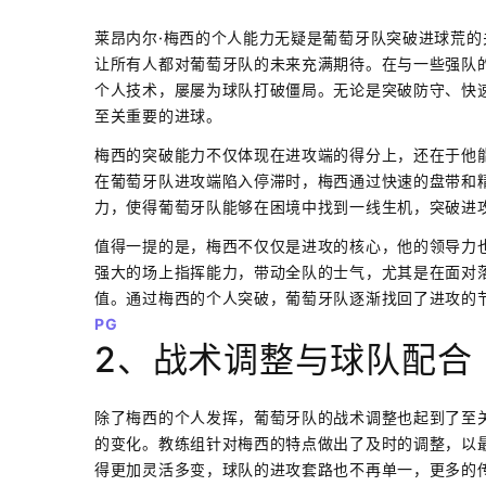
莱昂内尔·梅西的个人能力无疑是葡萄牙队突破进球荒
让所有人都对葡萄牙队的未来充满期待。在与一些强队
个人技术，屡屡为球队打破僵局。无论是突破防守、快
至关重要的进球。
梅西的突破能力不仅体现在进攻端的得分上，还在于他
在葡萄牙队进攻端陷入停滞时，梅西通过快速的盘带和
力，使得葡萄牙队能够在困境中找到一线生机，突破进
值得一提的是，梅西不仅仅是进攻的核心，他的领导力
强大的场上指挥能力，带动全队的士气，尤其是在面对
值。通过梅西的个人突破，葡萄牙队逐渐找回了进攻的
PG
2、战术调整与球队配合
除了梅西的个人发挥，葡萄牙队的战术调整也起到了至
的变化。教练组针对梅西的特点做出了及时的调整，以
得更加灵活多变，球队的进攻套路也不再单一，更多的