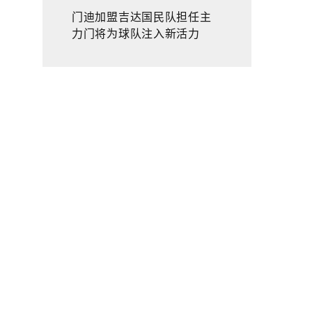
门迪加盟吉达国民队担任主
力门将为球队注入新活力