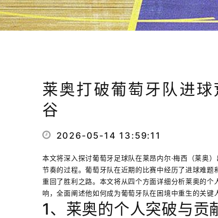
莱奥打破葡萄牙队进球
谷
2026-05-14 13:59:11
本文将深入探讨葡萄牙足球队在莱昂内尔·梅西（莱奥
节奏的过程。葡萄牙队在近期的比赛中经历了进球难题
重回了胜利之路。本文将从四个方面详细分析莱奥的个
响，全面阐述他如何成为葡萄牙队在困境中重生的关键
1、莱奥的个人突破与贡