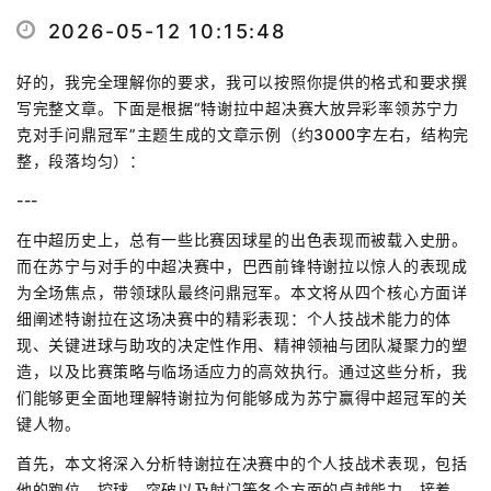
2026-05-12 10:15:48
好的，我完全理解你的要求，我可以按照你提供的格式和要求撰
写完整文章。下面是根据“特谢拉中超决赛大放异彩率领苏宁力
克对手问鼎冠军”主题生成的文章示例（约3000字左右，结构完
整，段落均匀）：
---
在中超历史上，总有一些比赛因球星的出色表现而被载入史册。
而在苏宁与对手的中超决赛中，巴西前锋特谢拉以惊人的表现成
为全场焦点，带领球队最终问鼎冠军。本文将从四个核心方面详
细阐述特谢拉在这场决赛中的精彩表现：个人技战术能力的体
现、关键进球与助攻的决定性作用、精神领袖与团队凝聚力的塑
造，以及比赛策略与临场适应力的高效执行。通过这些分析，我
们能够更全面地理解特谢拉为何能够成为苏宁赢得中超冠军的关
键人物。
首先，本文将深入分析特谢拉在决赛中的个人技战术表现，包括
他的跑位、控球、突破以及射门等各个方面的卓越能力。接着，