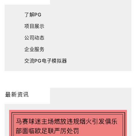
了解PG
项目展示
公司动态
企业服务
交流PG电子模拟器
最新资讯