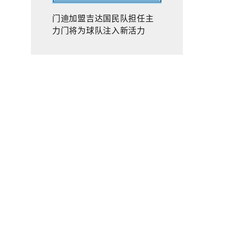
门迪加盟吉达国民队担任主
力门将为球队注入新活力