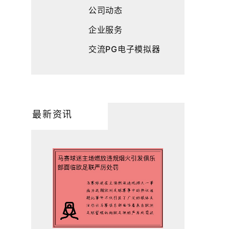
公司动态
企业服务
交流PG电子模拟器
最新资讯