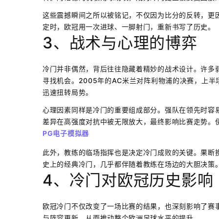
这些震撼瞬间之所以被铭记，不仅因为比分的反转，更
定时，欧冠用一次进球、一脚射门，重新书写了历史。
3、战术与心理的博弈
冷门并非偶然，背后往往隐藏着精妙的战术设计。许多
寻找机会。2005年的AC米兰对阵利物浦的决赛，上
迅速扭转局势。
心理因素同样是冷门的重要组成部分。强队在领先时容
差异在高强度对抗中被无限放大，最终影响比赛走势。
PG电子模拟器
此外，教练的临场指挥也是决定冷门成败的关键。果断
史上的经典冷门，几乎都伴随着教练在场边的大胆决策
4、冷门对欧冠历史影响
欧冠冷门不仅改变了一场比赛的结果，也深刻影响了赛
与阵容更新，从而推动整个欧洲足球水平的提升。