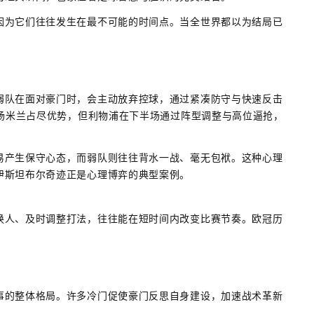
因为它们往往发生在最不可能的时间点。当全世界都以为结局已
弱队在面对豪门时，会主动放弃控球，通过紧凑防守与快速反击
半场米兰占尽优势，但利物浦在下半场通过阵型调整与高位逼抢，
易产生保守心态，而弱队则往往背水一战、毫无包袱。这种心理
伊斯坦布尔奇迹正是心理博弈的典型案例。
换人、及时调整打法，往往能在短时间内改变比赛节奏。欧冠历
。
事的整体格局。许多冷门促使豪门反思自身建设，加速战术革新