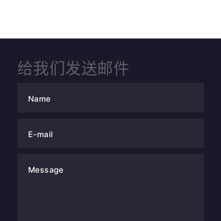
给我们发送邮件
Name
E-mail
Message