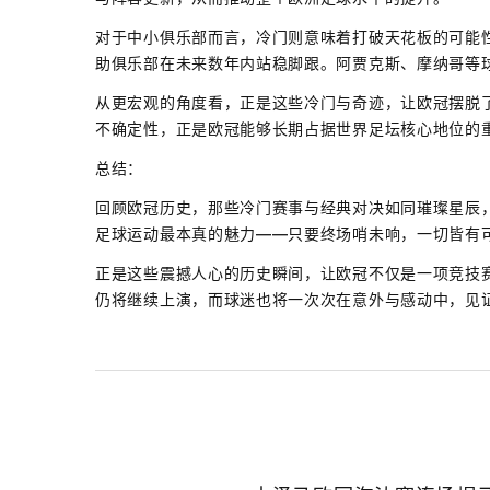
对于中小俱乐部而言，冷门则意味着打破天花板的可能
助俱乐部在未来数年内站稳脚跟。阿贾克斯、摩纳哥等
从更宏观的角度看，正是这些冷门与奇迹，让欧冠摆脱了
不确定性，正是欧冠能够长期占据世界足坛核心地位的
总结：
回顾欧冠历史，那些冷门赛事与经典对决如同璀璨星辰
足球运动最本真的魅力——只要终场哨未响，一切皆有
正是这些震撼人心的历史瞬间，让欧冠不仅是一项竞技
仍将继续上演，而球迷也将一次次在意外与感动中，见