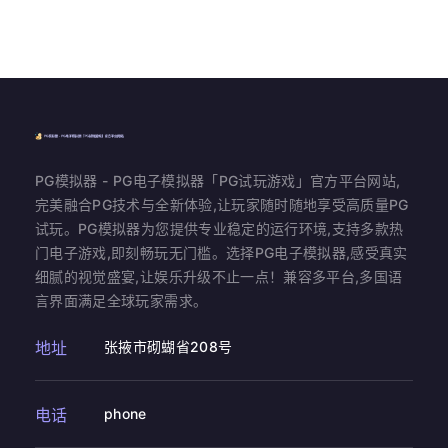
PG模拟器 - PG电子模拟器「PG试玩游戏」官方平台网站,
完美融合PG技术与全新体验,让玩家随时随地享受高质量PG
试玩。PG模拟器为您提供专业稳定的运行环境,支持多款热
门电子游戏,即刻畅玩无门槛。选择PG电子模拟器,感受真实
细腻的视觉盛宴,让娱乐升级不止一点！兼容多平台,多国语
言界面满足全球玩家需求。
地址
张掖市砌蝴省208号
电话
phone