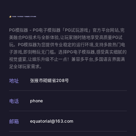
PG模拟器 - PG电子模拟器「PG试玩游戏」官方平台网站,完
美融合PG技术与全新体验,让玩家随时随地享受高质量PG试
玩。PG模拟器为您提供专业稳定的运行环境,支持多款热门电
子游戏,即刻畅玩无门槛。选择PG电子模拟器,感受真实细腻的
视觉盛宴,让娱乐升级不止一点！兼容多平台,多国语言界面满
足全球玩家需求。
地址
张掖市砌蝴省208号
电话
phone
邮箱
equatorial@163.com