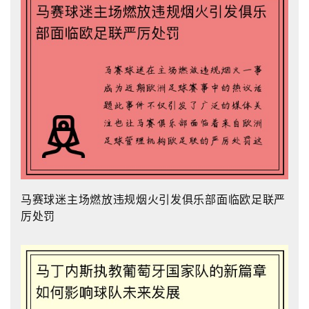
马赛球迷主场燃放违规烟火引发俱乐部面临欧足联严
厉处罚