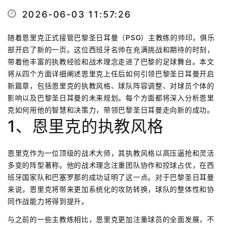
2026-06-03 11:57:26
随着恩里克正式接管巴黎圣日耳曼（PSG）主教练的帅印，俱乐
部开启了新的一页。这位西班牙名帅在充满挑战和期待的时刻，
带着他丰富的执教经验和战术理念走进了巴黎的足球舞台。本文
将从四个方面详细阐述恩里克上任后如何引领巴黎圣日耳曼开启
新篇章，包括恩里克的执教风格、球队阵容调整、对球员个体的
影响以及巴黎圣日耳曼的未来规划。每个方面都将深入分析恩里
克如何用他的智慧和决策力，带领巴黎圣日耳曼走向新的成功。
1、恩里克的执教风格
恩里克作为一位顶级的战术大师，其执教风格以高压逼抢和灵活
多变的阵型著称。他的战术理念注重团队协作和控球占优，在西
班牙国家队和巴塞罗那的成功证明了这一点。对于巴黎圣日耳曼
来说，恩里克将带来更加系统化的攻防转换，球队的整体性和协
同作战能力将得到提升。
与之前的一些主教练相比，恩里克更加注重球员的全面发展，不