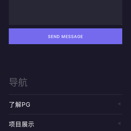
SEND MESSAGE
导航
了解PG
项目展示