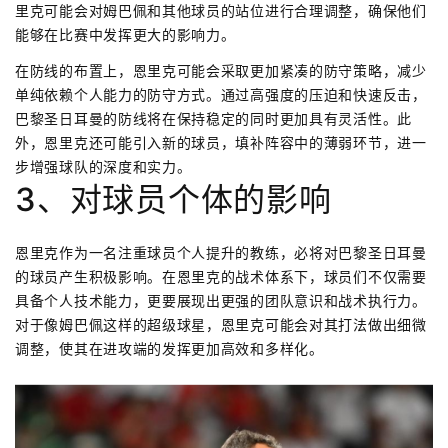
里克可能会对姆巴佩和其他球员的站位进行合理调整，确保他们
能够在比赛中发挥更大的影响力。
在防线的布置上，恩里克可能会采取更加紧凑的防守策略，减少
单纯依赖个人能力的防守方式。通过高强度的压迫和快速反击，
巴黎圣日耳曼的防线将在保持稳定的同时更加具有灵活性。此
外，恩里克还可能引入新的球员，填补阵容中的薄弱环节，进一
步增强球队的深度和实力。
3、对球员个体的影响
恩里克作为一名注重球员个人提升的教练，必将对巴黎圣日耳曼
的球员产生积极影响。在恩里克的战术体系下，球员们不仅需要
具备个人技术能力，更要展现出更强的团队意识和战术执行力。
对于像姆巴佩这样的超级球星，恩里克可能会对其打法做出细微
调整，使其在进攻端的发挥更加高效和多样化。