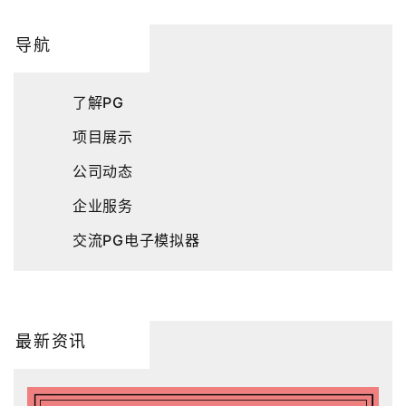
导航
了解PG
项目展示
公司动态
企业服务
交流PG电子模拟器
最新资讯