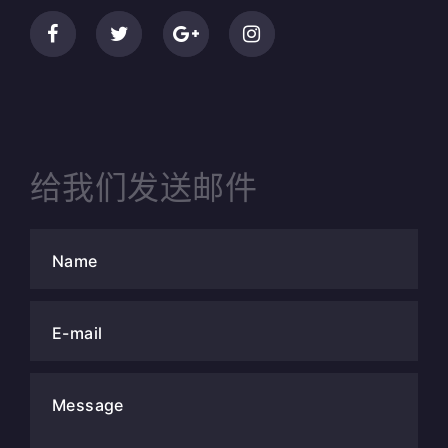
给我们发送邮件
Name
E-mail
Message