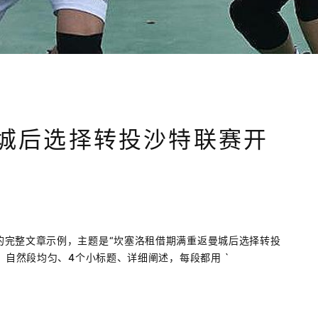
城后选择转投沙特联赛开
的完整文章示例，主题是“坎塞洛租借期满重返曼城后选择转投
、自然段均匀、4个小标题、详细阐述，每段都用 `