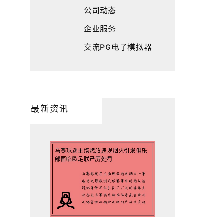
公司动态
企业服务
交流PG电子模拟器
最新资讯