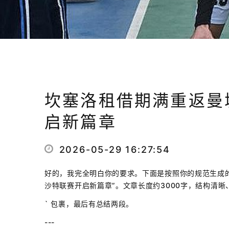
坎塞洛租借期满重返曼
启新篇章
2026-05-29 16:27:54
好的，我完全明白你的要求。下面是按照你的规范生成
沙特联赛开启新篇章”。文章长度约3000字，结构清晰
` 包裹，最后有总结两段。
---