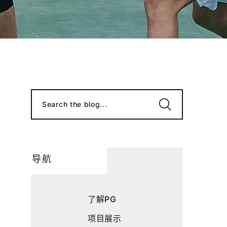
Search the blog...
导航
了解PG
项目展示