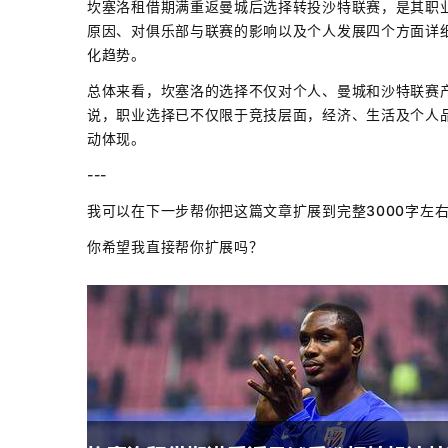
坎塞洛租借期满重返曼城后选择转投沙特联赛，是其职
原因、对俱乐部与联赛的影响以及个人发展四个方面详
化趋势。
总体来看，坎塞洛的选择不仅对个人、曼城和沙特联赛
说，职业选择已不仅限于竞技层面，经济、生活及个人
动体现。
---
我可以在下一步帮你把这篇文章扩展到完整3000字左
你希望我直接帮你扩展吗？