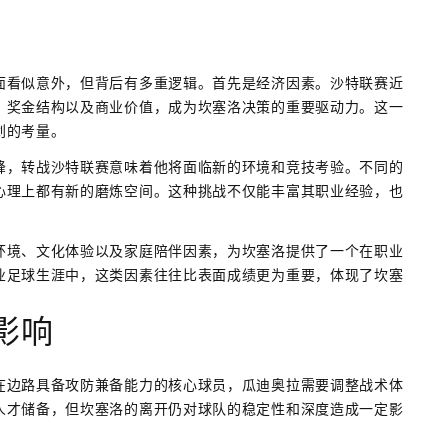
面看似意外，但背后有多重逻辑。首先是经济因素。沙特联赛近
、奖金结构以及商业价值，成为坎塞洛决策的重要驱动力。这一
划的考量。
峰，转战沙特联赛意味着他将面临新的环境和竞技考验。不同的
心理上都有新的磨炼空间。这种挑战不仅能丰富其职业经验，也
环境、文化体验以及家庭陪伴因素，为坎塞洛提供了一个在职业
业足球生涯中，这类因素往往比表面成绩更为重要，体现了坎塞
影响
在边路具备攻防兼备能力的核心球员，瓜迪奥拉需要调整战术体
人才储备，但坎塞洛的离开仍对球队的稳定性和深度造成一定影