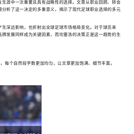
业生涯中一次重要且具有战略性的选择。文章从职业回顾、转会
细分析了这一决定的多重意义，揭示了现代足球职业选择的多元
产生深远影响，也折射出全球足球市场格局变化。对于球员来
品牌发展同样成为关键因素，而坎塞洛的决策正是这一趋势的生
右，每个自然段字数更加均匀，让文章更加饱满、细节丰富。