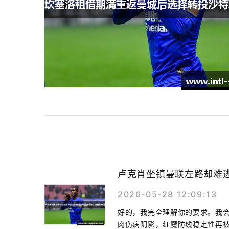
卢克肖坐镇曼联左路却难
2026-05-28 12:09:13
好的，我完全理解你的要求。我会
肉伤病阴影，红魔防线稳定性再被