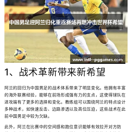
1、战术革新带来新希望
阿兰的回归为中国男足的战术体系带来了明显变化。他拥有丰富
的海外联赛经验，能够在前场形成强有力的支点，这使得球队在
进攻端有了更多的选择和变化。教练组可以围绕阿兰的特点设计
多种战术，如快速反击、边路渗透以及高位压迫，这些战术在此
前中国男足中较为欠缺。
此外，阿兰在比赛中的空间感和跑位意识能够有效拉开对方防