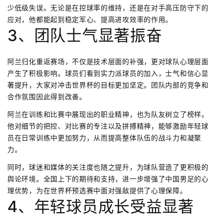
少低级失误。无论是在控球率的维持，还是在对手高压防守下的
应对，他都能起到稳定军心、提高进攻效率的作用。
3、团队士气显著振奋
阿兰归化重返赛场，不仅是技术层面的补强，更对球队心理层面
产生了积极影响。球员们看到实力派球员的加入，士气和信心显
著提升，大家对冲击世界杯的目标更加坚定。团队内部的竞争和
合作氛围因此得到改善。
阿兰在训练和比赛中展现出的职业精神，也为队友树立了榜样。
他对细节的把控、对比赛的专注以及拼搏精神，能够激励年轻球
员在日常训练中更加努力，从而提高整体队伍的战斗力和凝聚
力。
同时，球迷和媒体的关注度也随之提升，为球队营造了更积极的
舆论环境。全国上下的期待和支持，进一步增强了中国男足的心
理优势，为在世界杯预选赛中面对强敌提供了心理保障。
4、年轻球员成长受益显著