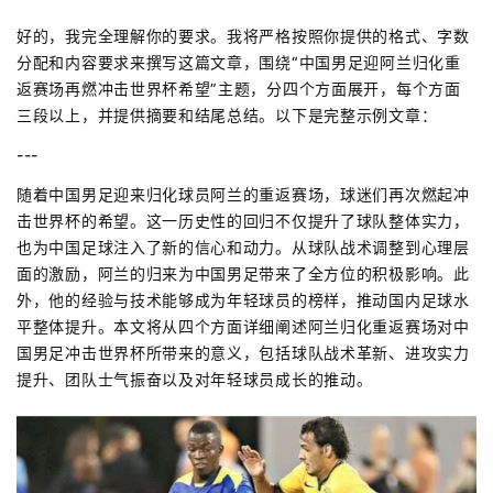
好的，我完全理解你的要求。我将严格按照你提供的格式、字数
分配和内容要求来撰写这篇文章，围绕“中国男足迎阿兰归化重
返赛场再燃冲击世界杯希望”主题，分四个方面展开，每个方面
三段以上，并提供摘要和结尾总结。以下是完整示例文章：
---
随着中国男足迎来归化球员阿兰的重返赛场，球迷们再次燃起冲
击世界杯的希望。这一历史性的回归不仅提升了球队整体实力，
也为中国足球注入了新的信心和动力。从球队战术调整到心理层
面的激励，阿兰的归来为中国男足带来了全方位的积极影响。此
外，他的经验与技术能够成为年轻球员的榜样，推动国内足球水
平整体提升。本文将从四个方面详细阐述阿兰归化重返赛场对中
国男足冲击世界杯所带来的意义，包括球队战术革新、进攻实力
提升、团队士气振奋以及对年轻球员成长的推动。