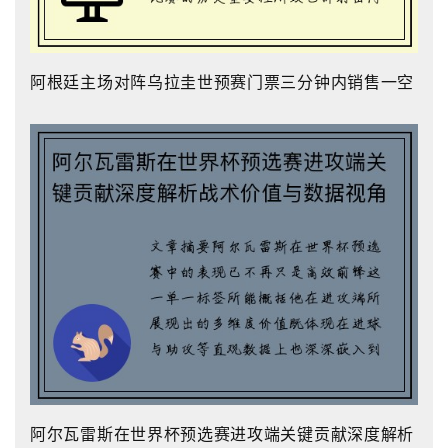
阿根廷主场对阵乌拉圭世预赛门票三分钟内销售一空
阿尔瓦雷斯在世界杯预选赛进攻端关键贡献深度解析