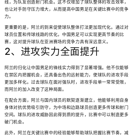
线，为队友创造射门机会。这不仅增加了球队整体的攻击效率，
也让对手防守压力增大，从而提高中国男足在关键比赛中的竞争
力。
更重要的是，阿兰的到来促使球队整体打法更加现代化。通过对
球员位置和传球线路的优化，中国男足可以实现更高节奏的比
赛，这对提升球队在亚洲赛场的竞争力具有深远意义。
2、进攻实力全面提升
阿兰的归化让中国男足的锋线实力得到了显著增强。他不仅能够
在禁区内把握机会，还具备出色的远射能力，使球队的进攻手段
更加多样化。过去球队在面对强队时，进攻手段单一常常受限，
而阿兰的加入改变了这种局面。
在配合方面，阿兰与国内球员的默契逐渐建立，他能够利用自身
身体对抗优势吸引防守，为中场和边路球员创造更多传球和射门
空间。球队的进攻威胁因此得到质的提升，比赛中可以制造更多
破门机会。
此外，阿兰在关键比赛中的经验能够帮助球队把握比赛节奏，减