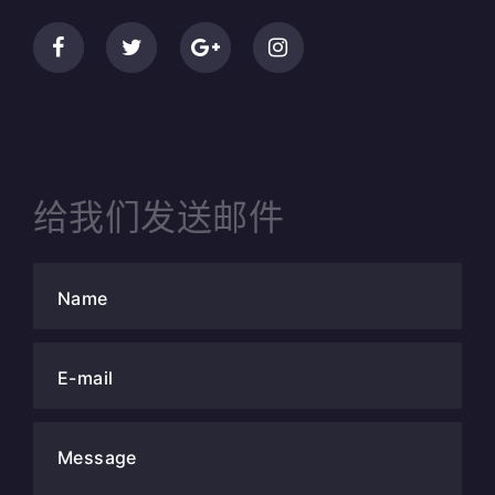
给我们发送邮件
Name
E-mail
Message